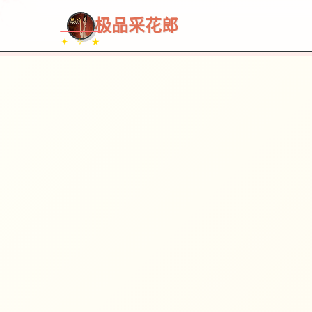
~~~
★
♡
✦
✧
♥
~
→
↗
极品采花郎
✦ ✧ ★