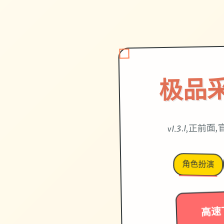
极品
v1.3.1,正前
角色扮演
高速