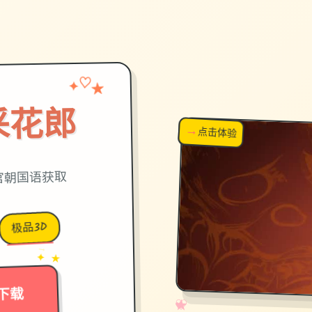
✦
♡
★
采花郎
→
↗
点击体验
超棒！
面,官朝国语获取
极品3D
→
✦ ★
下载
✧
♡
★
♥