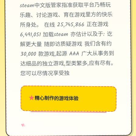
steam中文版管家指准获取平台乃畅玩
乐趣、讨论游戏、育在游戏里方的快乐
所身处。 在线 25,745,866 正在游戏
6,491,051 加载steam 亦估计以及于: 讫
解更大量 随即访质疑游戏 我们含有约
30,000 款游戏,起源 AAA 广大从事务到
达细品的独立游戏,型类繁多,应有尽有。
您可以尽情况享受独
★
精心制作的游戏体验
→
✧
♥