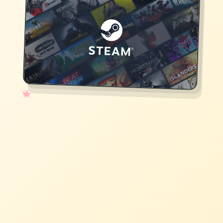
✧
♡
★
♥