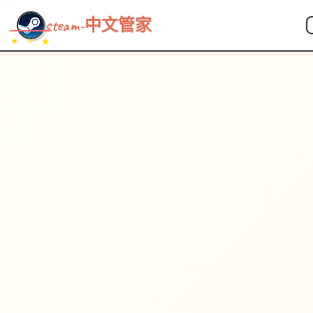
steam-中文管家
✦ ✧ ★