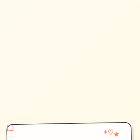
★
♡
✦