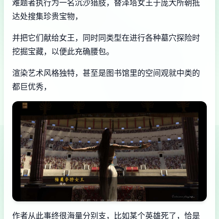
难题者执行为一名沉沙猎肢，替泽塔女王于庞大所朝抵
达处搜集珍贵宝物，
并把它们献给女王，同时同类型在进行各种墓穴探险时
挖掘宝藏，以便此充确腰包。
渲染艺术风格独特，甚至是图书馆里的空间观就中类的
都巨优秀，
作者从此事终很海量分别支，比如某个英雄死了，恰是