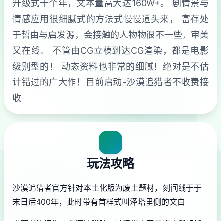
升级式十个年，文本量高大达160W+。 剧情景与
情感应用很细腻式的方法式慢慢道头来， 富存处
于哲由与启发源，会接触的人物物很不一些，审美
又在线。 不管由CG立模到达CG渲染，都是电影
级别型的！ 动态资料也非常的细腻！绝对是不估
计错过的广大作！目前启动-沙漠追猎者不收费接
收
玩法攻略
沙漠追猎者官方针对本土化版为
废土题材，刻间线于于
末日后400年，此时带有首样式叫泽塔里侧的文白