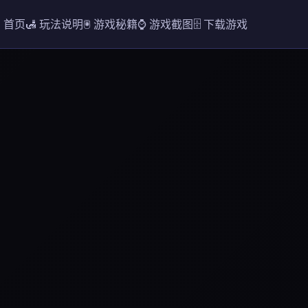
 首页
🛃 玩法说明
🖲️ 游戏秘籍
⌚ 游戏截图
🗄️ 下载游戏